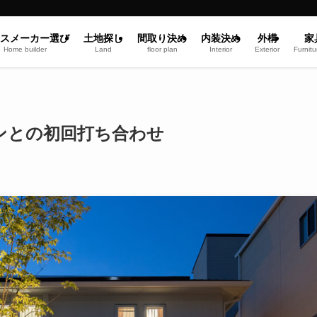
スメーカー選び
土地探し
間取り決め
内装決め
外構
家
Home builder
Land
floor plan
Interior
Exterior
Furnitu
ンとの初回打ち合わせ